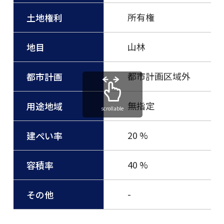
所有権
土地権利
山林
地目
都市計画区域外
都市計画
無指定
用途地域
scrollable
20 %
建ぺい率
40 %
容積率
-
その他