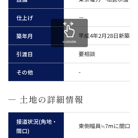
－
仕上げ
平成4年2月28日新築
築年月
scrollable
要相談
引渡日
-
その他
土地の詳細情報
接道状況(角地・
東側幅員≒7ⅿに間口が≒
間口)