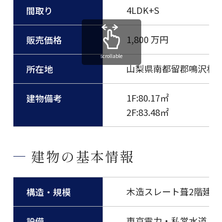
4LDK+S
間取り
1,800 万円
販売価格
scrollable
山梨県南都留郡鳴沢村
所在地
1F:80.17㎡
建物備考
2F:83.48㎡
建物の基本情報
木造スレート葺2階建
構造・規模
東京電力・私営水道・
設備