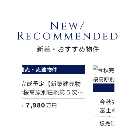
New/
Recommended
新着・おすすめ物件
売物
建売・売建物件
５次分
今秋完成予定【新築建売物件】
富
富士桜高原別荘地第２次３１０
地
号地
3,900
販売価格：
万円
販