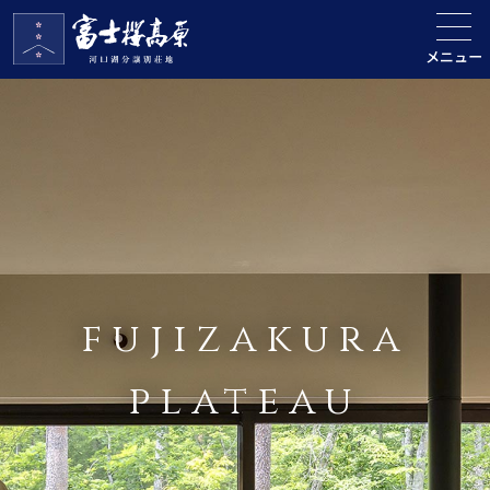
メニュー
fujizakura
plateau