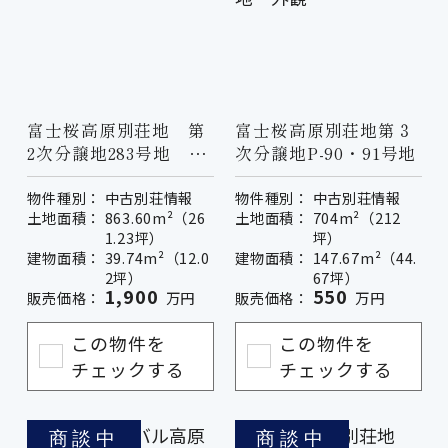
富士桜高原別荘地 第
富士桜高原別荘地第３
2次分譲地283号地
次分譲地P-90・91号地
（借地権）
物件種別：
中古別荘情報
物件種別：
中古別荘情報
土地面積：
863.60m²（26
土地面積：
704m²（212
1.23坪）
坪）
建物面積：
39.74m²（12.0
建物面積：
147.67m²（44.
2坪）
67坪）
1,900
550
販売価格：
万円
販売価格：
万円
この物件を
この物件を
チェックする
チェックする
商談中
商談中