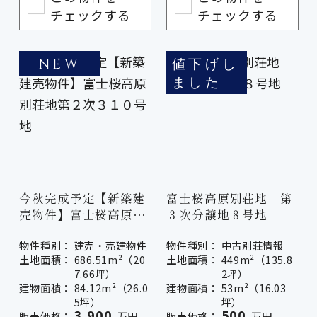
チェックする
チェックする
値下げし
NEW
ました
今秋完成予定【新築建
富士桜高原別荘地 第
売物件】富士桜高原別
３次分譲地８号地
荘地第２次３１０号地
物件種別：
建売・売建物件
物件種別：
中古別荘情報
土地面積：
686.51m²（20
土地面積：
449m²（135.8
7.66坪）
2坪）
建物面積：
84.12m²（26.0
建物面積：
53m²（16.03
5坪）
坪）
3,900
500
販売価格：
万円
販売価格：
万円