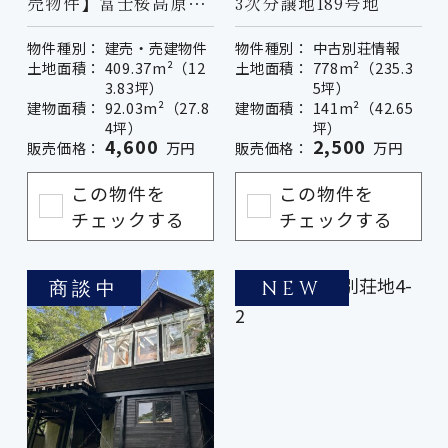
売物件】富士桜高原別
3次分譲地189号地
荘地第６次分譲地４－
物件種別：
建売・売建物件
物件種別：
中古別荘情報
１１号地
土地面積：
409.37m²（12
土地面積：
778m²（235.3
3.83坪）
5坪）
建物面積：
92.03m²（27.8
建物面積：
141m²（42.65
4坪）
坪）
4,600
2,500
販売価格：
万円
販売価格：
万円
この物件を
この物件を
チェックする
チェックする
商談中
NEW