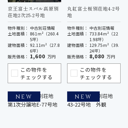
京王富士スバル高原別
丸紅富士桜別荘地4-2号
荘地2次25-2号地
地
物件種別：
中古別荘情報
物件種別：
中古別荘情報
土地面積：
861m²（260.4
土地面積：
733.84m²（22
5坪）
1.98坪）
建物面積：
92.11m²（27.8
建物面積：
129.75m²（39.
6坪）
24坪）
1,600
8,080
販売価格：
万円
販売価格：
万円
この物件を
この物件を
チェックする
チェックする
NEW
NEW