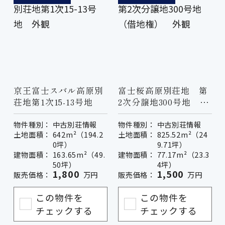
京王富士スバル高原別
富士桜高原別荘地 第
荘地第1次15-13号地
2次分譲地300号地
（借地権）
物件種別：
中古別荘情報
物件種別：
中古別荘情報
土地面積：
642m²（194.2
土地面積：
825.52m²（24
0坪）
9.71坪）
建物面積：
163.65m²（49.
建物面積：
77.17m²（23.3
50坪）
4坪）
1,800
1,500
販売価格：
万円
販売価格：
万円
この物件を
この物件を
チェックする
チェックする