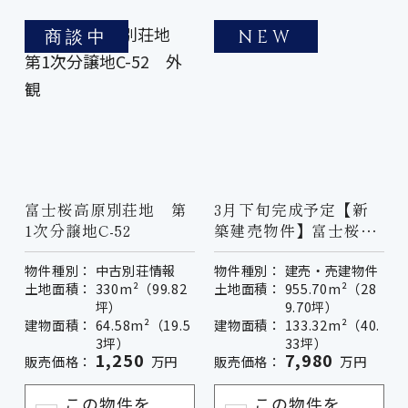
商談中
NEW
富士桜高原別荘地 第
3月下旬完成予定【新
1次分譲地C-52
築建売物件】富士桜高
原別荘地第５次分譲地
物件種別：
中古別荘情報
物件種別：
建売・売建物件
８－７号地
土地面積：
330m²（99.82
土地面積：
955.70m²（28
坪）
9.70坪）
建物面積：
64.58m²（19.5
建物面積：
133.32m²（40.
3坪）
33坪）
1,250
7,980
販売価格：
万円
販売価格：
万円
この物件を
この物件を