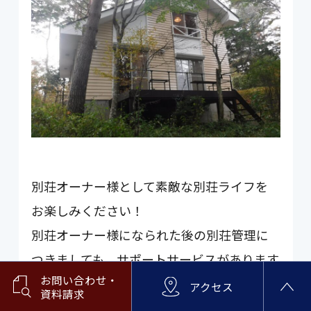
別荘オーナー様として素敵な別荘ライフを
お楽しみください！
別荘オーナー様になられた後の別荘管理に
つきましても、サポートサービスがあります
お問い合わせ・
のでご活用ください。
アクセス
資料請求