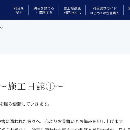
別荘選びガイド
別荘を
別荘を建てる
富士桜高原
探す
・修理する
別荘地とは
はじめての別荘購入
～
～施工日誌①～
誌を順次更新していきます。
被害に遭われた方々へ、心よりお見舞いとお悔みを申し上げます。
冥福をお祈りし、被害に遭われた皆さまの救済と被災地域の一日も