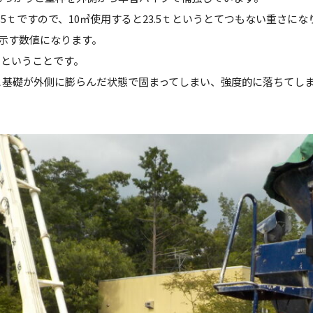
35ｔですので、10㎥使用すると23.5ｔというとてつもない重さにな
示す数値になります。
いということです。
と基礎が外側に膨らんだ状態で固まってしまい、強度的に落ちてし