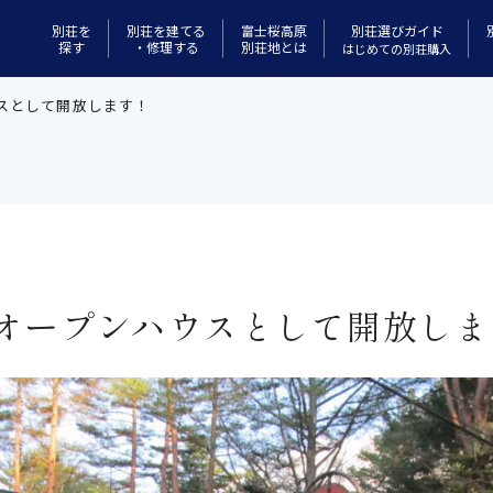
別荘選びガイド
別荘を
別荘を建てる
富士桜高原
探す
・修理する
別荘地とは
はじめての別荘購入
スとして開放します！
オープンハウスとして開放しま