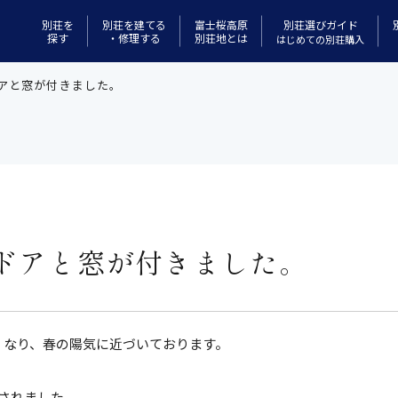
別荘選びガイド
別荘を
別荘を建てる
富士桜高原
探す
・修理する
別荘地とは
はじめての別荘購入
アと窓が付きました。
ドアと窓が付きました。
くなり、春の陽気に近づいております。
されました。