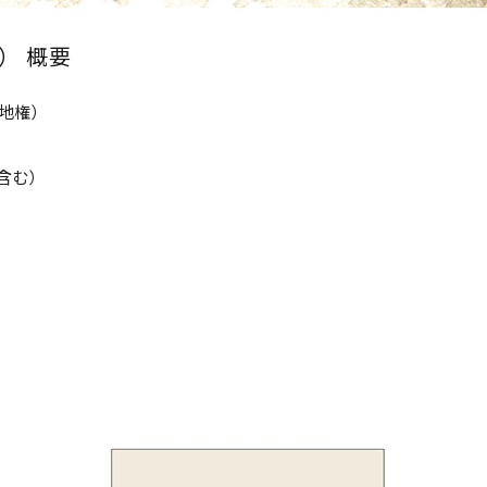
） 概要
借地権）
地含む）