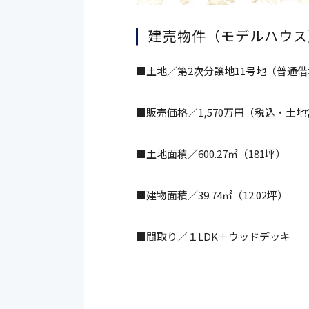
建売物件（モデルハウス
■土地／第2次分譲地11号地（普通
■販売価格／1,570万円（税込・土
■土地面積／600.27㎡（181坪）
■建物面積／39.74㎡（12.02坪）
■間取り／１LDK＋ウッドデッキ