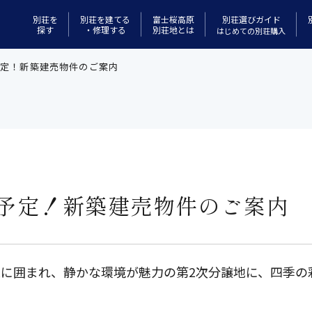
別荘選びガイド
別荘を
別荘を建てる
富士桜高原
探す
・修理する
別荘地とは
はじめての別荘購入
成予定！新築建売物件のご案内
完成予定！新築建売物件のご案内
に囲まれ、静かな環境が魅力の第2次分譲地に、四季の