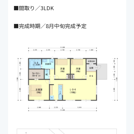
■間取り／3LDK
■完成時期／8月中旬完成予定