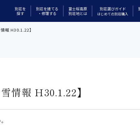
別荘選びガイド
別荘を
別荘を建てる
富士桜高原
探す
・修理する
別荘地とは
はじめての別荘購入
 H30.1.22】
情報 H30.1.22】
り。
。